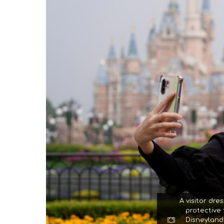
A visitor dre
protective
Disneyland