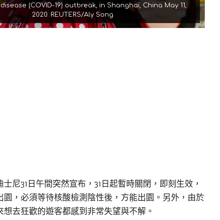
disease (COVID-19) outbreak, in Shanghai, China May 11,
2020. REUTERS/Aly Song
士尼31日午間突然宣布，31日起暫時關閉，即刻生效，
出園，必須等待核酸檢測陰性後，方能出園。另外，由於
來想去狂歡的遊客都感到非常失望與不解。