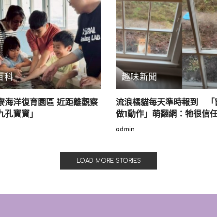
，請大家知悉。再次感謝您的理解和配合，期盼不久與您
百科
趣味新聞
寮海洋復育園區 近距離觀察
流浪橘貓每天準時報到 「
九孔寶寶」
做1動作」萌翻網：牠很信
admin
Posted
by
LOAD MORE STORIES
客，上海官方表示，目前園區不進不出，當前在園遊客要
才能按現場指揮有序離開。