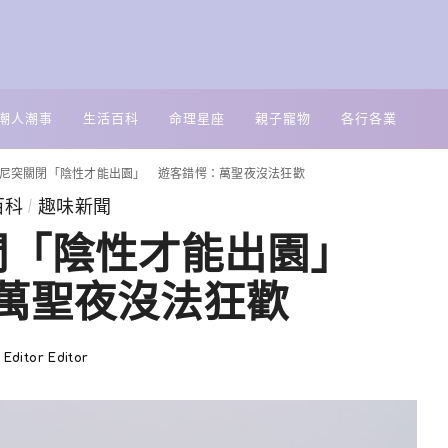
潮人潮事
生活百科
命理星座
親子寵物
各行各業
尼突關閉「陰性才能出園」 遊客錯愕：萬聖夜沒法狂歡
百科
趣味新聞
閉「陰性才能出園」
萬聖夜沒法狂歡
Editor Editor
Posted
by