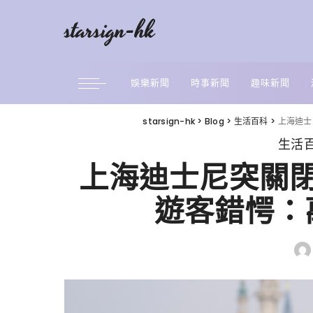
starsign-hk
娛樂新聞
時事新聞
趣味新聞
starsign-hk
>
Blog
>
生活百科
>
上海迪士
生活
上海迪士尼突關
遊客錯愕：