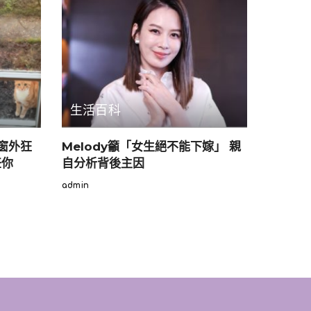
生活百科
窗外狂
Melody籲「女生絕不能下嫁」 親
任你
自分析背後主因
admin
Posted
by