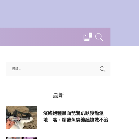
0
最新
濱臨絕種黑面琵鷺趴臥後龍濕
地 嘴、腳遭魚線纏繞搶救不治