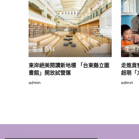
訂了相關票務的退改細則
重逢！」
生活百科
生活
東岸絕美閱讀新地標 「台東縣立圖
走進貢
書館」開放試營運
超萌「
admin
admin
Posted
Posted
by
by
至於上午進入迪士尼的遊
等待現場核酸結果陰性後