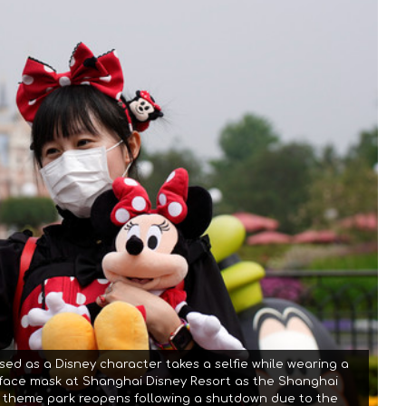
ssed as a Disney character takes a selfie while wearing a
 face mask at Shanghai Disney Resort as the Shanghai
 theme park reopens following a shutdown due to the