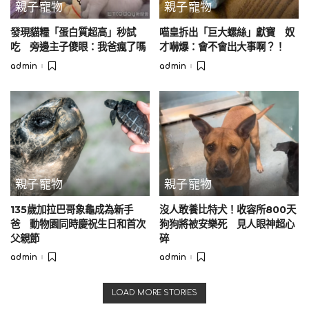
親子寵物
親子寵物
發現貓糧「蛋白質超高」秒試
喵皇拆出「巨大螺絲」獻寶 奴
吃 旁邊主子傻眼：我爸瘋了嗎
才嚇爆：會不會出大事啊？！
admin
admin
Posted
Posted
by
by
親子寵物
親子寵物
135歲加拉巴哥象龜成為新手
沒人敢養比特犬！收容所800天
爸 動物園同時慶祝生日和首次
狗狗將被安樂死 見人眼神超心
父親節
碎
admin
admin
Posted
Posted
by
by
LOAD MORE STORIES