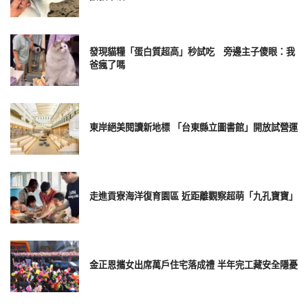
發現貓糧「蛋白質超高」秒試吃 旁邊主子傻眼：我
爸瘋了嗎
東岸絕美閱讀新地標 「台東縣立圖書館」開放試營運
走進貢寮海洋復育園區 近距離觀察超萌「九孔寶寶」
金正恩攜女出席萬戶住宅落成禮 半年完工藏安全隱憂