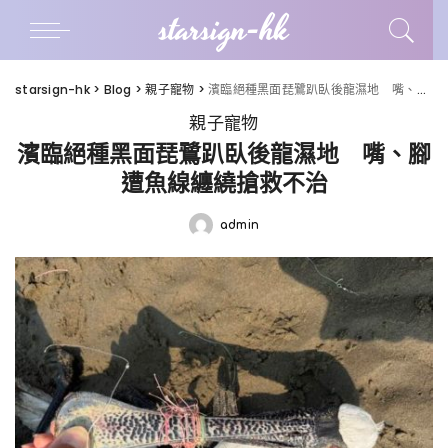
starsign-hk
starsign-hk
>
Blog
>
親子寵物
>
濱臨絕種黑面琵鷺趴臥後龍濕地 嘴、腳遭魚線纏繞搶救不治
親子寵物
濱臨絕種黑面琵鷺趴臥後龍濕地 嘴、腳
遭魚線纏繞搶救不治
admin
Posted
by