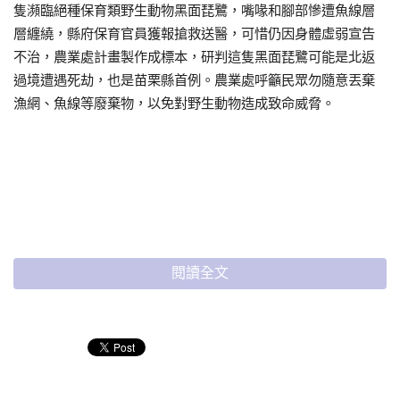
隻瀕臨絕種保育類野生動物黑面琵鷺，嘴喙和腳部慘遭魚線層
層纏繞，縣府保育官員獲報搶救送醫，可惜仍因身體虛弱宣告
不治，農業處計畫製作成標本，研判這隻黑面琵鷺可能是北返
過境遭遇死劫，也是苗栗縣首例。農業處呼籲民眾勿隨意丟棄
漁網、魚線等廢棄物，以免對野生動物造成致命威脅。
閱讀全文