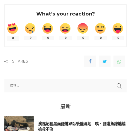
農業處指出，4月11日上午有胡姓民眾，在後龍鎮西湖溪自行車
What’s your reaction?
鐵道，看見一隻趴臥於地的白色鳥類，靠近後發現疑為國際自
然保護聯盟（IUCN）紅皮書列為「易危（Vulnerable, VU）」
等級，同時也是我國第1級瀕臨絕種保育類野生動物黑面琵鷺。
0
0
0
0
0
0
0
SHARES
最新
濱臨絕種黑面琵鷺趴臥後龍濕地 嘴、腳遭魚線纏繞
搶救不治