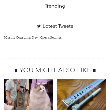
Trending
Latest Tweets
Missing Consumer Key - Check Settings
雖然熱心民眾發現其嘴喙及腳部遭魚線纏繞，先協助移除魚線
並通報縣府派員後續處理，可惜研判黑面琵鷺已遭魚線纏繞多
YOU MIGHT ALSO LIKE
日，身體狀況已明顯衰竭，救治到當晚宣告不治。
縣府表示，黑面琵鷺每年秋冬