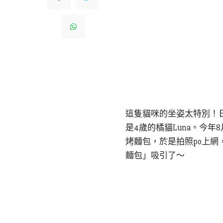
這隻貓咪的坐姿太特別！日本
是4歲的橘貓Luna。今年
烤麵包，於是拍照po上
麵包」吸引了～