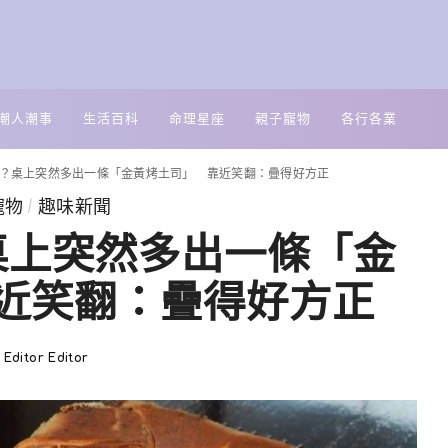
潮人潮事
生活百科
命理星座
親子寵物
各行各業
？桌上突然多出一條「金黃烤土司」 靠近笑翻：疊得好方正
寵物
趣味新聞
桌上突然多出一條「金
近笑翻：疊得好方正
Editor Editor
Posted
by