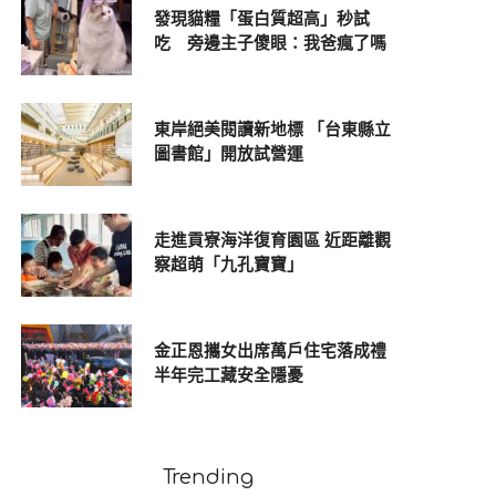
發現貓糧「蛋白質超高」秒試
吃 旁邊主子傻眼：我爸瘋了嗎
東岸絕美閱讀新地標 「台東縣立
圖書館」開放試營運
走進貢寮海洋復育園區 近距離觀
察超萌「九孔寶寶」
金正恩攜女出席萬戶住宅落成禮
半年完工藏安全隱憂
Trending