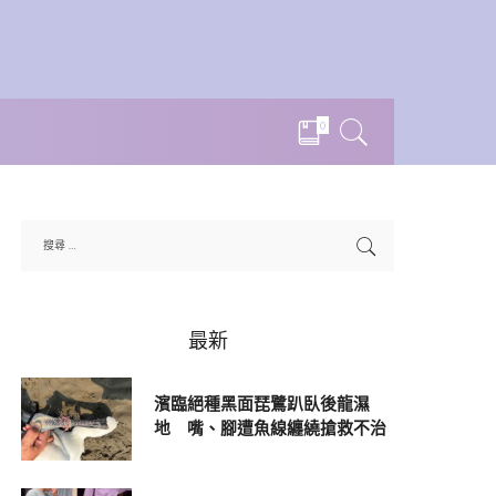
0
最新
濱臨絕種黑面琵鷺趴臥後龍濕
地 嘴、腳遭魚線纏繞搶救不治