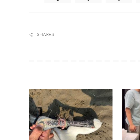
▼Luna折手手以「香箱
姿態方方正正，再加上獨
到這一幕很驚訝，笑說：
SHARES
（圖片來源：
@ishinoillus