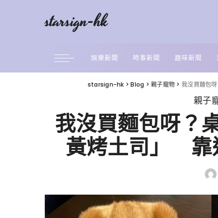
starsign-hk
娛樂新聞
時事新聞
趣味新聞
starsign-hk
>
Blog
>
親子寵物
>
我沒買麵包呀
親子
我沒買麵包呀？
黃烤土司」 靠