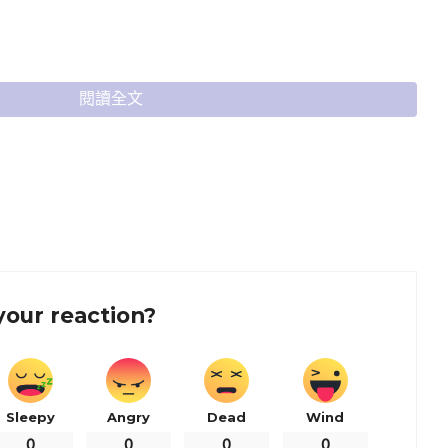
閱讀全文
your reaction?
Sleepy
Angry
Dead
Wind
0
0
0
0