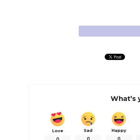
What’s 
Sad
Happy
Love
0
0
0