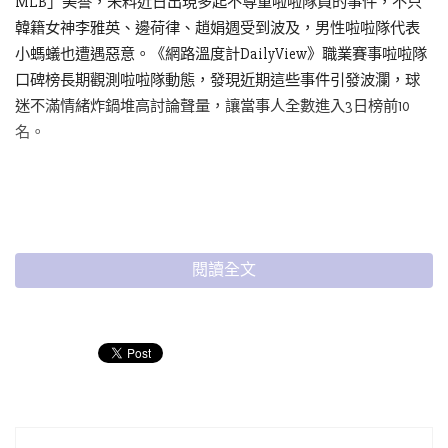
MLB」美譽，未料近日出現多起不尊重啦啦隊員的事件，不只
韓籍女神李雅英、邊荷律、趙娟週受到波及，男性啦啦隊代表
小螞蟻也遭遇惡意。《網路溫度計DailyView》職業賽事啦啦隊
口碑榜長期觀測啦啦隊動態，發現近期這些事件引發波瀾，球
迷不滿情緒炸鍋堆高討論聲量，讓當事人全數進入3日榜前10
名。
閱讀全文