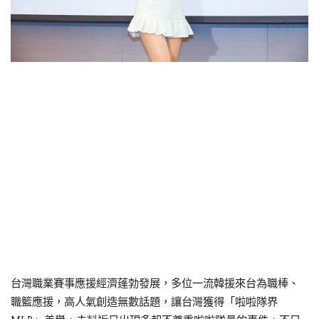
台灣職業賽事應援經濟蓬勃發展，多位一流韓援來台為職棒、
職籃應援，高人氣創造無數話題，讓台灣獲得「啦啦隊界