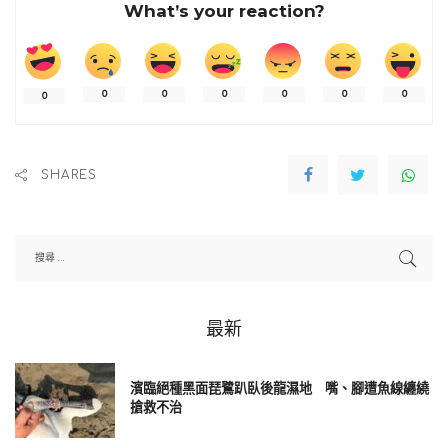
What’s your reaction?
＃李雅英成雲豹高層調侃對象 罕發聲：不是輕描淡寫的玩笑
0
0
0
0
0
0
0
雙棲職棒富邦悍將、職籃台啤永豐雲豹啦啦隊的李雅英，來台
發展1年多收穫超高人氣，雲豹執行長張建偉日前卻在TPBL聯盟
官方節目，接受聯盟副秘書長王志群與球評左從凱聯訪時，開
SHARES
玩笑表示「下面留言破五千，就叫李雅英來坐在群哥跟小左腿
上」。影片字幕雖將「坐大腿」改成「坐中間」，仍遭網友砲
轟物化女性。影片下架後，聯盟會長莊瑞雄、副秘書長莊瑞雄
都為此事致歉，雲豹球團也發道歉聲明，承認張建偉言論不
妥，但澄清並無叫李雅英坐腿上的發言。
最新
眾多球迷怒斥這是把酒店文化套在啦啦隊女孩身上，事件持續
炎上，昨（31）日凌晨李雅英罕見發出IG限動回應此事，提及她
濱臨絕種黑面琵鷺趴臥後龍濕地 嘴、腳遭魚線纏繞
雖然沒親眼看到原始影片，無法了解具體內容，「但從相關報
搶救不治
導來看，我認為那並不是一句可以輕描淡寫帶過的玩笑話」，