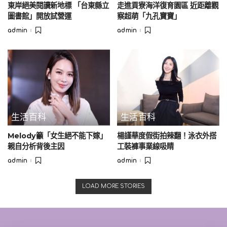
有其他網友認為動作沒有踰矩，仍引發許多男女肢體觸碰界限
東岸絕美閱讀新地標 「台東縣立
走進貢寮海洋復育園區 近距離觀
的討論。
圖書館」開放試營運
察超萌「九孔寶寶」
admin
admin
Posted
Posted
by
by
生活百科
生活百科
Melody籲「女生絕不能下嫁」
楊謹華度假街拍辣翻！泳衣外搭
親自分析背後主因
工裝褲事業線吸睛
admin
admin
Posted
Posted
by
by
＃抽到小螞蟻卡球迷怒「燒毀」 啦啦隊戰友齊發聲：基本尊
LOAD MORE STORIES
重要有
今年轉任味全龍應援團親子MC的小螞蟻，2021年以中職第一位