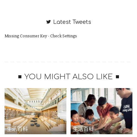
否真有進場見過本人，至於在球場當面喊「胖胖荷律」的男
性，乖姐提醒粉絲「不是同事」，很容易從玩笑變成霸凌，提
Latest Tweets
到喝倒采也是同樣的情況，和一位球迷互動是玩笑，若是一群
人覺得好玩同時對邊荷律比手勢，應該不是喜歡她的表現，乖
Missing Consumer Key - Check Settings
姐最後語重心長向大家喊話，「玩笑開過頭就不好笑了，要有
分寸」！
＃趙娟週頒獎時遭陳建州摸背 黑人「我這樣算上道吧」惹議
YOU MIGHT ALSO LIKE
PLG職籃球隊桃園璞園領航猿上週末頒發1月MVP獎座給隊上球
星盧峻翔，「黑人」陳建州代表聯盟出席頒獎儀式，他在領航
猿韓籍啦啦隊員趙娟週拿著獎座上前時，兩度伸手觸碰趙娟週
後背，幫助她與球員站在鏡頭C位，事後黑人轉發球團拍攝這段
過程的限動，寫下「我這樣算上道吧」為自己的舉動留下註
解。因為李雅英事件爆發，加上陳建州過往捲入性騷爭議，讓
生活百科
生活百科
不少球迷大表不滿，認為黑人沒有記起教訓，話題炎上之後雖