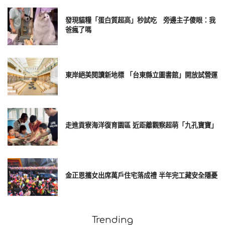
她希望這樣的事情今後不要再發生。李雅英明確表達不滿，使
得張建瑋晚間再發個人聲明，為他個人不當言論對雅英本人、
發現貓糧「蛋白質超高」秒試吃 旁邊主子傻眼：我
電豹女和球團造成的傷害鄭重道歉。
爸瘋了嗎
＃邊荷律被球迷喝倒采惹怒？經紀人幫發聲：開玩笑要有分寸
東岸絕美閱讀新地標 「台東縣立圖書館」開放試營運
中信啦啦隊人氣成員邊荷律呆萌舉動讓她圈粉無數，擁有愛吃
形象的邊邊，會被成員笑虧「胖荷律」互相激勵飲食要控制，
她也將這個形象融入和球迷互動的對話。去年球季邊荷律看見
走進貢寮海洋復育園區 近距離觀察超萌「九孔寶寶」
球迷拿著其他啦啦隊的照片向她炫耀，邊邊用狂喝倒采假生氣
的方式玩笑回應，自此不少球迷與她互動時，會對她喊胖胖或
喝倒采，然而30日中信兄弟大勝富邦悍將賽後，1位球迷對邊荷
律狂喝倒采，令她瞬間變臉回擊，走下舞台的過程中還反覆回
金正恩攜女出席萬戶住宅落成禮 半年完工藏安全隱憂
瞪該位球迷，疑似被激怒的反應引發不少討論。
隨著社群上正反意見持續交鋒，中信啦啦隊經紀人乖姐昨晚PO
Trending
文幫自家女孩發聲，她表示對邊荷律身材指指點點的球迷，是