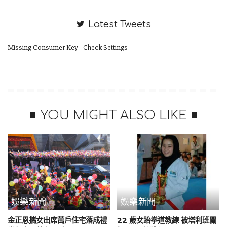
知道誰在扯後腿!
Latest Tweets
《BBC》報導指出，在哈利王子發表聲明前不久，施凱爾也回應
Missing Consumer Key - Check Settings
表示，如果是他「說出這樣的話」，他「一定會道歉」。
施凱爾說：「我永遠不會忘記他們的勇氣、英勇與為國家所做
的犧牲。也有許多人受傷，其中一些是終身改變人生的傷勢。
我認為川普總統的言論具有侮辱性，且令人震驚，我不意外這
YOU MIGHT ALSO LIKE
些話會讓罹難與受傷者的親友，乃至全國人民感到受傷。」
《BBC》報導也援引波蘭外交部長席科斯基（Radoslaw
Sikorski）的說法，他說，曾是 3 萬 3 千名在阿富汗前線服役的
波蘭士兵之一，並表示：「沒有人有權嘲弄我們士兵的服
役。」
娛樂新聞
娛樂新聞
金正恩攜女出席萬戶住宅落成禮
22 歲女跆拳道教練 被塔利班關
加拿大國防部長大衛・麥金蒂（David J. McGuinty）則說，加拿