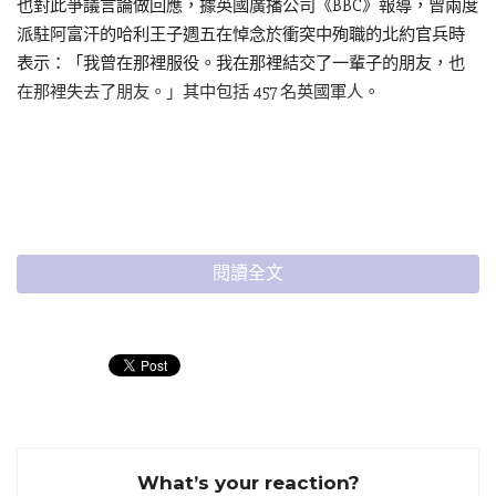
也對此爭議言論做回應，據英國廣播公司《BBC》報導，曾兩度
派駐阿富汗的哈利王子週五在悼念於衝突中殉職的北約官兵時
表示：「我曾在那裡服役。我在那裡結交了一輩子的朋友，也
在那裡失去了朋友。」其中包括 457 名英國軍人。
閱讀全文
What’s your reaction?
《BBC》報導指出，川普的說法引發國際盟友譴責，英國首相施