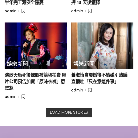
半年完工藏安全隱憂
押 13 天後獲釋
大的「男女官兵從一開始就在地面行動，不是因為我們必須，
admin
admin
Posted
Posted
而是因為這是正確的事。」他指出，有 158 名加拿大士兵在坎大
by
by
哈省領導
盟軍
行動時「付出了最高的代價」。
娛樂新聞
娛樂新聞
演歌天后死後裸照被競標拍賣 唱
蕭淑慎自爆婚後不給碰引熱議
片公司預告加賣「原味衣褲」惹
直播吐「只在意這件事」
眾怒
admin
Posted
by
admin
Posted
by
LOAD MORE STORIES