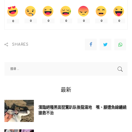
凱爾（Sir Keir Starmer）形容這些言論「侮辱人且令人震驚」。
在 911 攻擊後，北約啟動集體安全條款，英國與其他國家與美國
一同進入阿富汗。
0
0
0
0
0
0
0
當前熱搜：
陳彥斌觀點》楊瓊瓔為何不服江啟臣？
SHARES
哈利王子說：「2001 年，北約史上第一次、也是唯一一次啟動
《第五條》。這代表每一個盟國都有義務在阿富汗與美國站在
一起，為我們共同的安全而努力。盟國回應了這個召喚。」
他補充說：「成千上萬人的生命因此被永遠改變。父母埋葬了
最新
子女，孩子失去了父母，家庭承受了沉重代價。這些犧牲值得
被真實而尊重地談論，因為我們仍團結一致，致力於捍衛外交
濱臨絕種黑面琵鷺趴臥後龍濕地 嘴、腳遭魚線纏繞
與和平。」
搶救不治