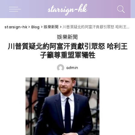
starsign-hk
starsign-hk
>
Blog
>
娛樂新聞
>
川普質疑北約阿富汗貢獻引眾怒 哈利王子籲尊重盟軍犧牲
娛樂新聞
川普質疑北約阿富汗貢獻引眾怒 哈利王
子籲尊重盟軍犧牲
admin
Posted
by