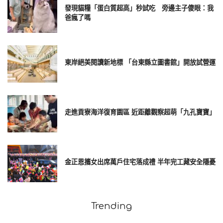
發現貓糧「蛋白質超高」秒試吃 旁邊主子傻眼：我
爸瘋了嗎
東岸絕美閱讀新地標 「台東縣立圖書館」開放試營運
走進貢寮海洋復育園區 近距離觀察超萌「九孔寶寶」
哈利王子的談話是在川普接受《福斯新聞》專訪後發表的。川
普當時說：「我們從來不需要他們。我們其實從未真正向他們
要求什麼。他們會說自己派兵到阿富汗……他們確實派了，但待
金正恩攜女出席萬戶住宅落成禮 半年完工藏安全隱憂
得比較後面，離前線有點距離。」川普還表示，他「不確定」
如果美國「真的需要」盟國時，這個軍事同盟是否會站在美國
這一邊。
Trending
現正最夯：
AIT罕發4圖卡「藍白還裝傻」 張育萌：美國一直都