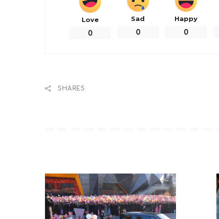
Sad
Happy
Love
0
0
0
又到了這一趴寫真夜現場
SHARES
真
」，最近正逢「週刊ヤ
這次邀請除了拍攝內頁寫
的是女孩蛻變為女人的成