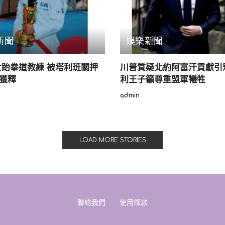
新聞
娛樂新聞
歲女跆拳道教練 被塔利班關押
川普質疑北約阿富汗貢獻引
後獲釋
利王子籲尊重盟軍犧牲
admin
Posted
by
LOAD MORE STORIES
聯絡我們
使用條款
ジン」+封面女郎橋本環奈