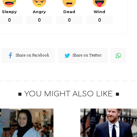
Sleepy
Angry
Dead
Wind
0
0
0
0
的時間了，今天要跟大家分享的是「
橋本環奈最新雜誌寫
Share on Facebook
Share on Twitter
ングマガジン」發售推出，我們千年一遇的美少女接受了
真外，也擔任了這一期的封面女郎，這次寫真的模樣主打
熟感，阿漆看了覺得非常的喜歡，推薦給大家欣賞一下
YOU MIGHT ALSO LIKE