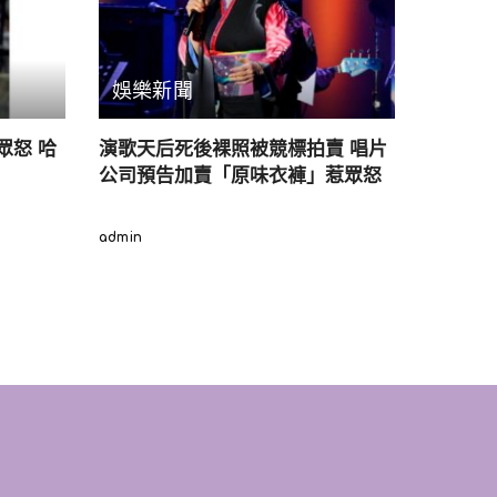
娛樂新聞
眾怒 哈
演歌天后死後裸照被競標拍賣 唱片
公司預告加賣「原味衣褲」惹眾怒
admin
Posted
by