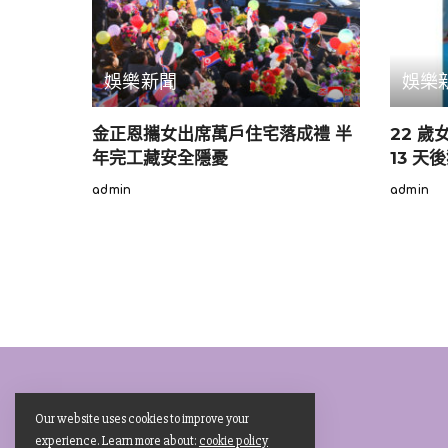
娛樂新聞
娛樂
金正恩攜女出席萬戶住宅落成禮 半
22 
年完工藏安全隱憂
13 天
admin
admin
Posted
Posted
by
by
圖片來自：oricon
Our website uses cookies to improve your
▼本期「週刊ヤングマガ
experience. Learn more about:
cookie policy