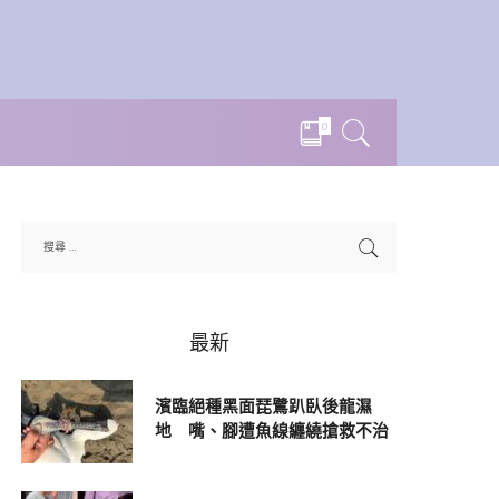
0
最新
濱臨絕種黑面琵鷺趴臥後龍濕
地 嘴、腳遭魚線纏繞搶救不治