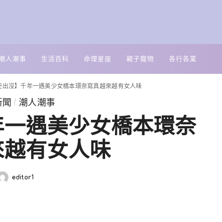
潮人潮事
生活百科
命理星座
親子寵物
各行各業
使出沒】千年一遇美少女橋本環奈寫真越來越有女人味
新聞
潮人潮事
年一遇美少女橋本環奈
來越有女人味
editor1
Posted
by