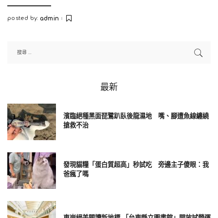
posted by:
admin
Posted
by
最新
濱臨絕種黑面琵鷺趴臥後龍濕地 嘴、腳遭魚線纏繞
搶救不治
發現貓糧「蛋白質超高」秒試吃 旁邊主子傻眼：我
爸瘋了嗎
東岸絕美閱讀新地標 「台東縣立圖書館」開放試營運