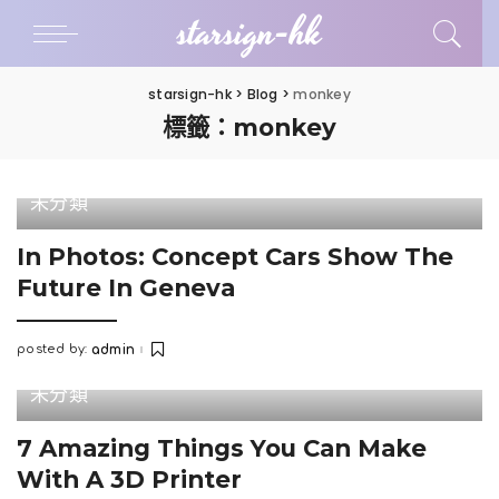
starsign-hk
starsign-hk
>
Blog
>
monkey
標籤：monkey
未分類
In Photos: Concept Cars Show The
Future In Geneva
posted by:
admin
Posted
by
未分類
7 Amazing Things You Can Make
With A 3D Printer